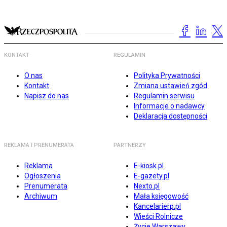
KONTAKT
REGULAMIN
O nas
Polityka Prywatności
Kontakt
Zmiana ustawień zgód
Napisz do nas
Regulamin serwisu
Informacje o nadawcy
Deklaracja dostępności
REKLAMA I PRENUMERATA
PARTNERZY
Reklama
E-kiosk.pl
Ogłoszenia
E-gazety.pl
Prenumerata
Nexto.pl
Archiwum
Mała księgowość
Kancelarierp.pl
Wieści Rolnicze
Życie Warszawy