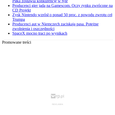
Piłka zostawia konkurencję w tyle
Producenci gier jadą na Gamescom. Oczy rynku zwrócone na
CD Projekt
Zysk Nintendo wzrósł o ponad 50 proc. z powodu zwrotu ceł
Trumpa
Producenci aut w Niemczech zaciskają pasa. Potężne
zwolnienia i oszczędności
SpaceX mocno traci po wynikach
Promowane treści