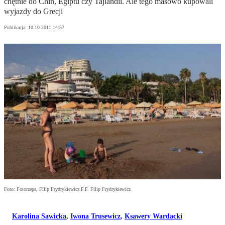
chętnie do Chin, Egiptu czy Tajlandii. Ale tego masowo kupowali
wyjazdy do Grecji
Publikacja:
10.10.2011 14:57
Foto: Fotorzepa, Filip Frydrykiewicz F.F. Filip Frydrykiewicz
Karolina Sawicka
,
Iwona Trusewicz
,
Ksawery Wardacki