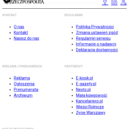
KONTAKT
REGULAMIN
O nas
Polityka Prywatności
Kontakt
Zmiana ustawień zgód
Napisz do nas
Regulamin serwisu
Informacje o nadawcy
Deklaracja dostępności
REKLAMA I PRENUMERATA
PARTNERZY
Reklama
E-kiosk.pl
Ogłoszenia
E-gazety.pl
Prenumerata
Nexto.pl
Archiwum
Mała księgowość
Kancelarierp.pl
Wieści Rolnicze
Życie Warszawy