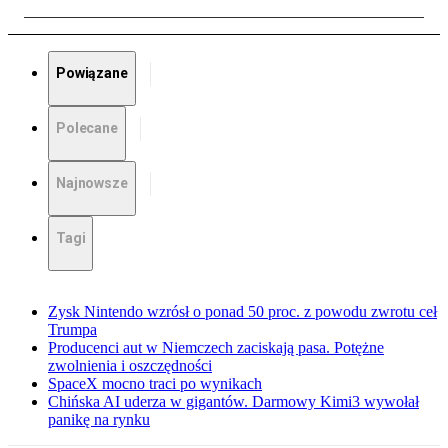
Powiązane
Polecane
Najnowsze
Tagi
Zysk Nintendo wzrósł o ponad 50 proc. z powodu zwrotu ceł
Trumpa
Producenci aut w Niemczech zaciskają pasa. Potężne
zwolnienia i oszczędności
SpaceX mocno traci po wynikach
Chińska AI uderza w gigantów. Darmowy Kimi3 wywołał
panikę na rynku