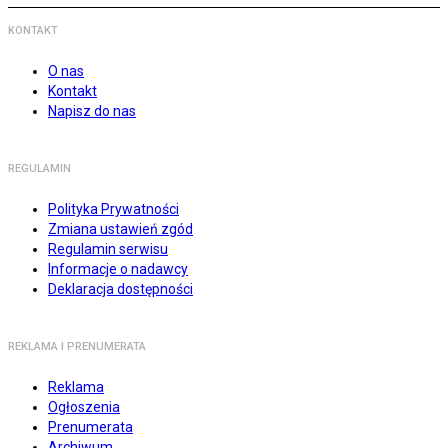
KONTAKT
O nas
Kontakt
Napisz do nas
REGULAMIN
Polityka Prywatności
Zmiana ustawień zgód
Regulamin serwisu
Informacje o nadawcy
Deklaracja dostępności
REKLAMA I PRENUMERATA
Reklama
Ogłoszenia
Prenumerata
Archiwum