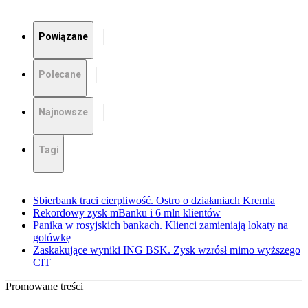
Powiązane
Polecane
Najnowsze
Tagi
Sbierbank traci cierpliwość. Ostro o działaniach Kremla
Rekordowy zysk mBanku i 6 mln klientów
Panika w rosyjskich bankach. Klienci zamieniają lokaty na
gotówkę
Zaskakujące wyniki ING BSK. Zysk wzrósł mimo wyższego
CIT
Promowane treści