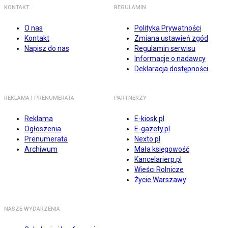
KONTAKT
REGULAMIN
O nas
Polityka Prywatności
Kontakt
Zmiana ustawień zgód
Napisz do nas
Regulamin serwisu
Informacje o nadawcy
Deklaracja dostępności
REKLAMA I PRENUMERATA
PARTNERZY
Reklama
E-kiosk.pl
Ogłoszenia
E-gazety.pl
Prenumerata
Nexto.pl
Archiwum
Mała księgowość
Kancelarierp.pl
Wieści Rolnicze
Życie Warszawy
NASZE WYDARZENIA