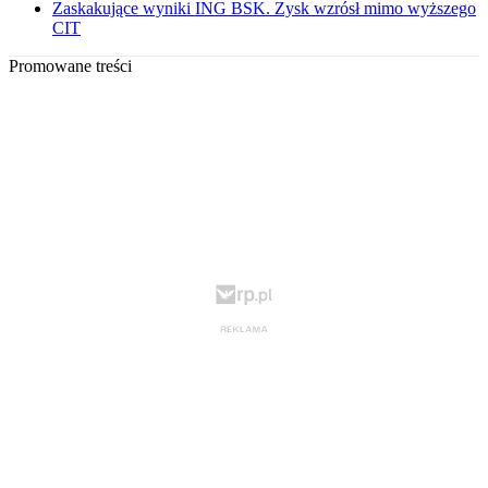
Zaskakujące wyniki ING BSK. Zysk wzrósł mimo wyższego
CIT
Promowane treści