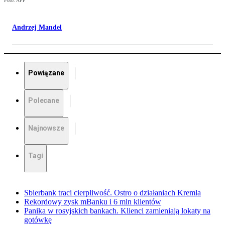
Foto: AFP
Andrzej Mandel
Powiązane
Polecane
Najnowsze
Tagi
Sbierbank traci cierpliwość. Ostro o działaniach Kremla
Rekordowy zysk mBanku i 6 mln klientów
Panika w rosyjskich bankach. Klienci zamieniają lokaty na
gotówkę