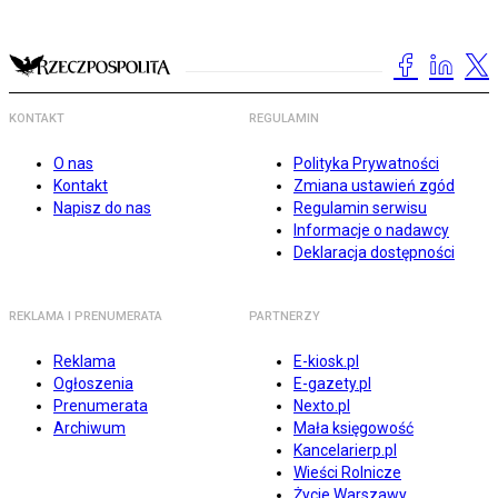
KONTAKT
REGULAMIN
O nas
Polityka Prywatności
Kontakt
Zmiana ustawień zgód
Napisz do nas
Regulamin serwisu
Informacje o nadawcy
Deklaracja dostępności
REKLAMA I PRENUMERATA
PARTNERZY
Reklama
E-kiosk.pl
Ogłoszenia
E-gazety.pl
Prenumerata
Nexto.pl
Archiwum
Mała księgowość
Kancelarierp.pl
Wieści Rolnicze
Życie Warszawy