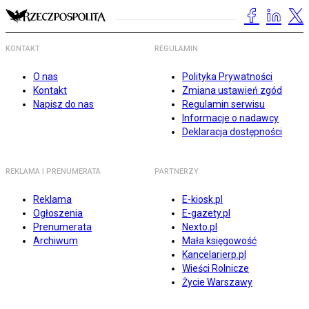
KONTAKT
REGULAMIN
O nas
Polityka Prywatności
Kontakt
Zmiana ustawień zgód
Napisz do nas
Regulamin serwisu
Informacje o nadawcy
Deklaracja dostępności
REKLAMA I PRENUMERATA
PARTNERZY
Reklama
E-kiosk.pl
Ogłoszenia
E-gazety.pl
Prenumerata
Nexto.pl
Archiwum
Mała księgowość
Kancelarierp.pl
Wieści Rolnicze
Życie Warszawy