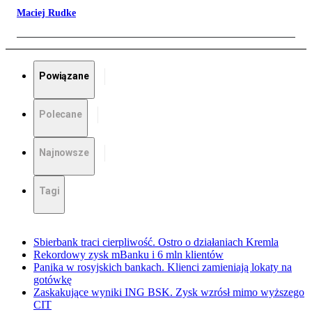
Maciej Rudke
Powiązane
Polecane
Najnowsze
Tagi
Sbierbank traci cierpliwość. Ostro o działaniach Kremla
Rekordowy zysk mBanku i 6 mln klientów
Panika w rosyjskich bankach. Klienci zamieniają lokaty na
gotówkę
Zaskakujące wyniki ING BSK. Zysk wzrósł mimo wyższego
CIT