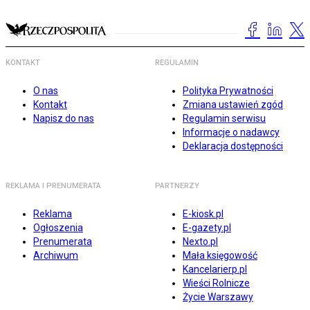
KONTAKT
REGULAMIN
O nas
Polityka Prywatności
Kontakt
Zmiana ustawień zgód
Napisz do nas
Regulamin serwisu
Informacje o nadawcy
Deklaracja dostępności
REKLAMA I PRENUMERATA
PARTNERZY
Reklama
E-kiosk.pl
Ogłoszenia
E-gazety.pl
Prenumerata
Nexto.pl
Archiwum
Mała księgowość
Kancelarierp.pl
Wieści Rolnicze
Życie Warszawy