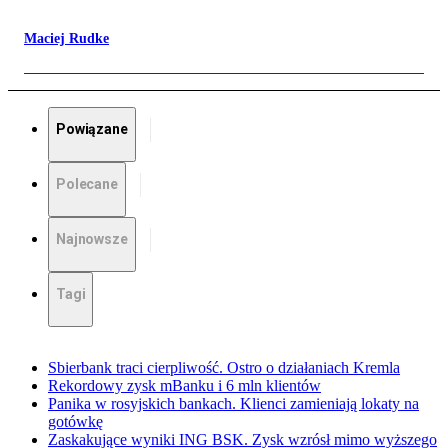
Maciej Rudke
Powiązane
Polecane
Najnowsze
Tagi
Sbierbank traci cierpliwość. Ostro o działaniach Kremla
Rekordowy zysk mBanku i 6 mln klientów
Panika w rosyjskich bankach. Klienci zamieniają lokaty na
gotówkę
Zaskakujące wyniki ING BSK. Zysk wzrósł mimo wyższego