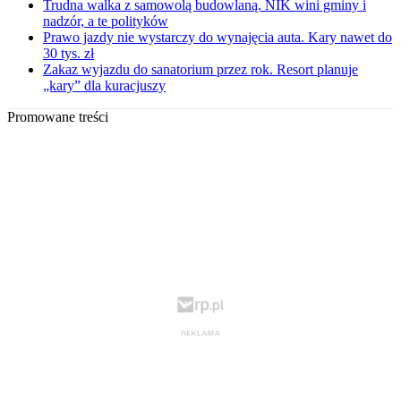
Trudna walka z samowolą budowlaną. NIK wini gminy i
nadzór, a te polityków
Prawo jazdy nie wystarczy do wynajęcia auta. Kary nawet do
30 tys. zł
Zakaz wyjazdu do sanatorium przez rok. Resort planuje
„kary” dla kuracjuszy
Promowane treści