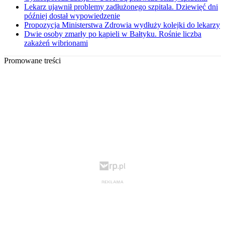
Lekarz ujawnił problemy zadłużonego szpitala. Dziewięć dni
później dostał wypowiedzenie
Propozycja Ministerstwa Zdrowia wydłuży kolejki do lekarzy
Dwie osoby zmarły po kąpieli w Bałtyku. Rośnie liczba
zakażeń wibrionami
Promowane treści