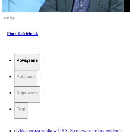
Foto: rp.pl
Piotr Kościelniak
Powiązane
Polecane
Najnowsze
Tagi
Cyklosporoza zabija w USA. Są pierwsze ofiary epidemii