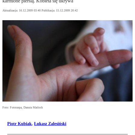
karmione piersią. Kobieta się ukrywa
Aktualizacja:
16.12.2009 03:40
Publikacja:
15.12.2009 20:42
Foto: Fotorzepa, Danuta Matloch
Piotr Kubiak
,
Łukasz Zalesiński