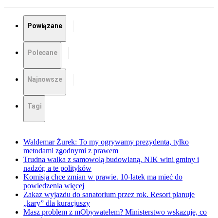
Powiązane
Polecane
Najnowsze
Tagi
Waldemar Żurek: To my ogrywamy prezydenta, tylko
metodami zgodnymi z prawem
Trudna walka z samowolą budowlaną. NIK wini gminy i
nadzór, a te polityków
Komisja chce zmian w prawie. 10-latek ma mieć do
powiedzenia więcej
Zakaz wyjazdu do sanatorium przez rok. Resort planuje
„kary” dla kuracjuszy
Masz problem z mObywatelem? Ministerstwo wskazuje, co