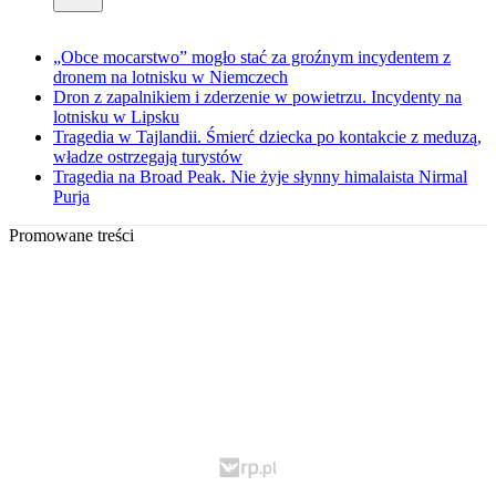
„Obce mocarstwo” mogło stać za groźnym incydentem z
dronem na lotnisku w Niemczech
Dron z zapalnikiem i zderzenie w powietrzu. Incydenty na
lotnisku w Lipsku
Tragedia w Tajlandii. Śmierć dziecka po kontakcie z meduzą,
władze ostrzegają turystów
Tragedia na Broad Peak. Nie żyje słynny himalaista Nirmal
Purja
Promowane treści