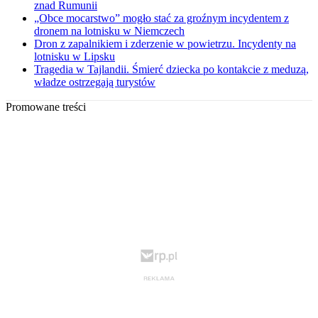
znad Rumunii
„Obce mocarstwo” mogło stać za groźnym incydentem z
dronem na lotnisku w Niemczech
Dron z zapalnikiem i zderzenie w powietrzu. Incydenty na
lotnisku w Lipsku
Tragedia w Tajlandii. Śmierć dziecka po kontakcie z meduzą,
władze ostrzegają turystów
Promowane treści