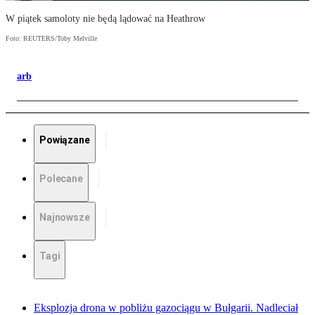
W piątek samoloty nie będą lądować na Heathrow
Foto: REUTERS/Toby Melville
arb
Powiązane
Polecane
Najnowsze
Tagi
Eksplozja drona w pobliżu gazociągu w Bułgarii. Nadleciał