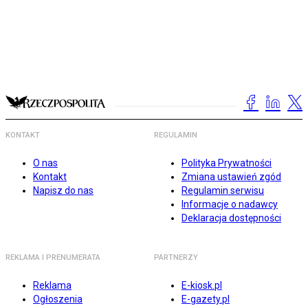
KONTAKT
REGULAMIN
O nas
Polityka Prywatności
Kontakt
Zmiana ustawień zgód
Napisz do nas
Regulamin serwisu
Informacje o nadawcy
Deklaracja dostępności
REKLAMA I PRENUMERATA
PARTNERZY
Reklama
E-kiosk.pl
Ogłoszenia
E-gazety.pl