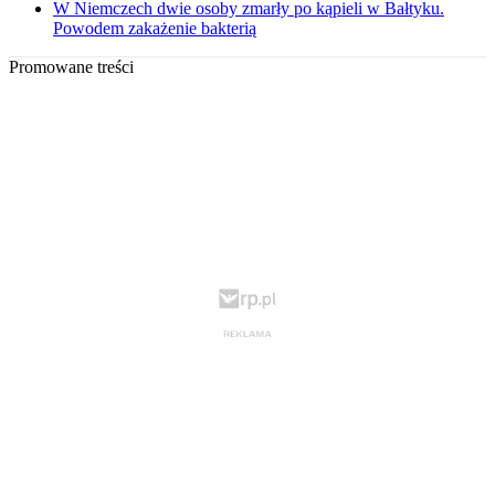
W Niemczech dwie osoby zmarły po kąpieli w Bałtyku.
Powodem zakażenie bakterią
Promowane treści