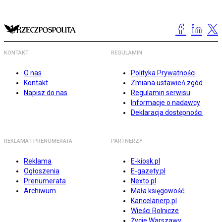
KONTAKT
REGULAMIN
O nas
Polityka Prywatności
Kontakt
Zmiana ustawień zgód
Napisz do nas
Regulamin serwisu
Informacje o nadawcy
Deklaracja dostępności
REKLAMA I PRENUMERATA
PARTNERZY
Reklama
E-kiosk.pl
Ogłoszenia
E-gazety.pl
Prenumerata
Nexto.pl
Archiwum
Mała księgowość
Kancelarierp.pl
Wieści Rolnicze
Życie Warszawy