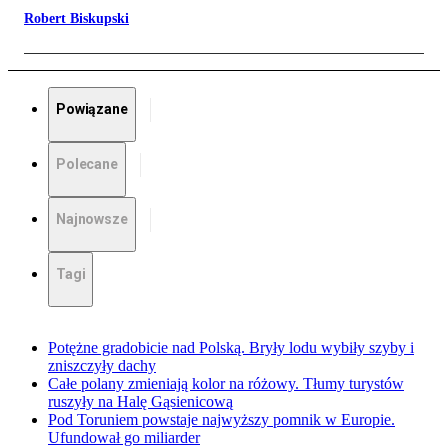
Robert Biskupski
Powiązane
Polecane
Najnowsze
Tagi
Potężne gradobicie nad Polską. Bryły lodu wybiły szyby i
zniszczyły dachy
Całe polany zmieniają kolor na różowy. Tłumy turystów
ruszyły na Halę Gąsienicową
Pod Toruniem powstaje najwyższy pomnik w Europie.
Ufundował go miliarder