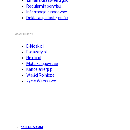
Zmiana ustawień zgód
Regulamin serwisu
Informacje o nadawcy
Deklaracja dostępności
PARTNERZY
E-kiosk.pl
E-gazety.pl
Nexto.pl
Mała księgowość
Kancelarierp.pl
Wieści Rolnicze
Życie Warszawy
KALENDARIUM