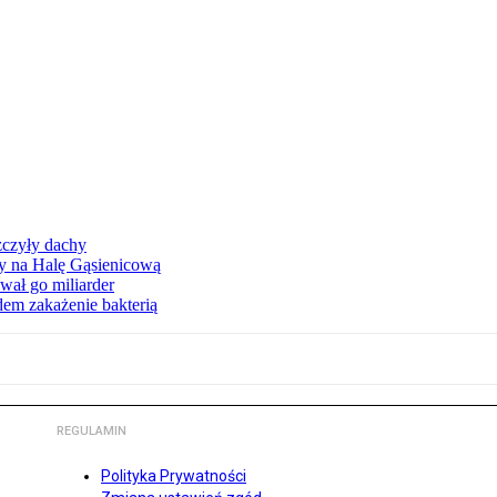
zczyły dachy
ły na Halę Gąsienicową
ał go miliarder
em zakażenie bakterią
REGULAMIN
Polityka Prywatności