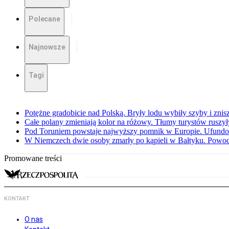
Polecane
Najnowsze
Tagi
Potężne gradobicie nad Polską. Bryły lodu wybiły szyby i znis
Całe polany zmieniają kolor na różowy. Tłumy turystów ruszy
Pod Toruniem powstaje najwyższy pomnik w Europie. Ufundow
W Niemczech dwie osoby zmarły po kąpieli w Bałtyku. Powod
Promowane treści
KONTAKT
O nas