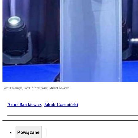
Foto: Fotorzepa, Jacek Nizinkiewicz, Michał Kolanko
Artur Bartkiewicz
,
Jakub Czermiński
Powiązane