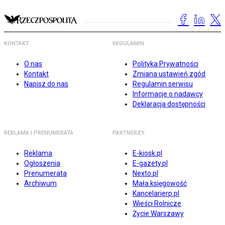
KONTAKT
REGULAMIN
O nas
Polityka Prywatności
Kontakt
Zmiana ustawień zgód
Napisz do nas
Regulamin serwisu
Informacje o nadawcy
Deklaracja dostępności
REKLAMA I PRENUMERATA
PARTNERZY
Reklama
E-kiosk.pl
Ogłoszenia
E-gazety.pl
Prenumerata
Nexto.pl
Archiwum
Mała księgowość
Kancelarierp.pl
Wieści Rolnicze
Życie Warszawy