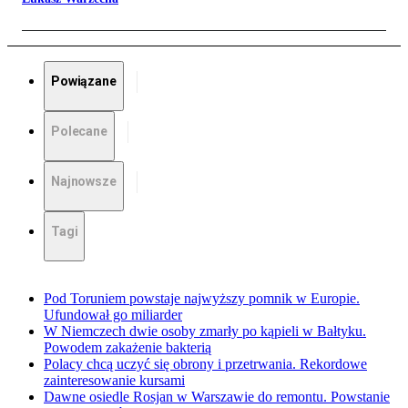
Powiązane
Polecane
Najnowsze
Tagi
Pod Toruniem powstaje najwyższy pomnik w Europie.
Ufundował go miliarder
W Niemczech dwie osoby zmarły po kąpieli w Bałtyku.
Powodem zakażenie bakterią
Polacy chcą uczyć się obrony i przetrwania. Rekordowe
zainteresowanie kursami
Dawne osiedle Rosjan w Warszawie do remontu. Powstanie