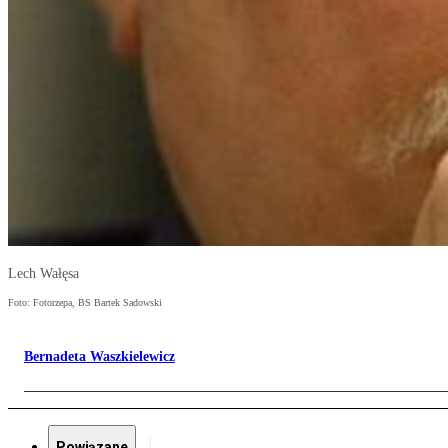
Lech Wałęsa
Foto: Fotorzepa, BS Bartek Sadowski
Bernadeta Waszkielewicz
Powiązane