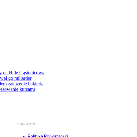
ły na Halę Gąsienicową
ał go miliarder
em zakażenie bakterią
eresowanie kursami
REGULAMIN
Polityka Prywatności