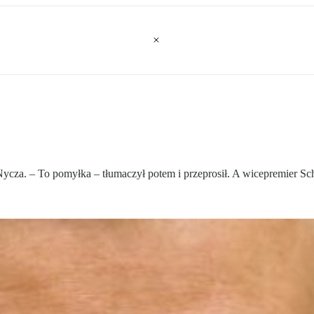
 Nycza. – To pomyłka – tłumaczył potem i przeprosił. A wicepremier S