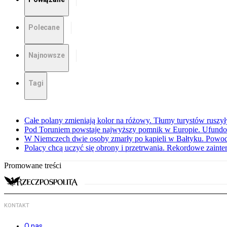
Polecane
Najnowsze
Tagi
Całe polany zmieniają kolor na różowy. Tłumy turystów ruszy
Pod Toruniem powstaje najwyższy pomnik w Europie. Ufundow
W Niemczech dwie osoby zmarły po kąpieli w Bałtyku. Powod
Polacy chcą uczyć się obrony i przetrwania. Rekordowe zaint
Promowane treści
KONTAKT
O nas