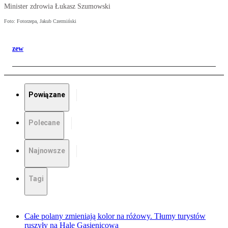
Minister zdrowia Łukasz Szumowski
Foto: Fotorzepa, Jakub Czermiński
zew
Powiązane
Polecane
Najnowsze
Tagi
Całe polany zmieniają kolor na różowy. Tłumy turystów
ruszyły na Halę Gąsienicową