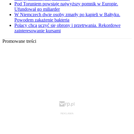
Pod Toruniem powstaje najwyższy pomnik w Europie.
Ufundował go miliarder
W Niemczech dwie osoby zmarły po kąpieli w Bałtyku.
Powodem zakażenie bakterią
Polacy chcą uczyć się obrony i przetrwania. Rekordowe
zainteresowanie kursami
Promowane treści