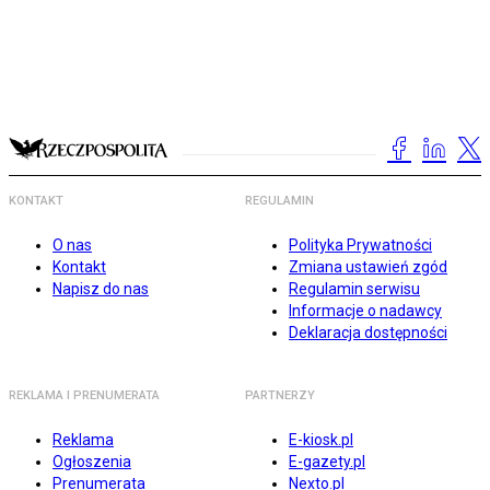
KONTAKT
REGULAMIN
O nas
Polityka Prywatności
Kontakt
Zmiana ustawień zgód
Napisz do nas
Regulamin serwisu
Informacje o nadawcy
Deklaracja dostępności
REKLAMA I PRENUMERATA
PARTNERZY
Reklama
E-kiosk.pl
Ogłoszenia
E-gazety.pl
Prenumerata
Nexto.pl