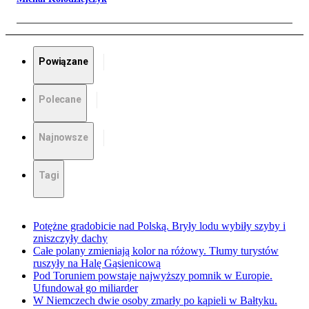
Powiązane
Polecane
Najnowsze
Tagi
Potężne gradobicie nad Polską. Bryły lodu wybiły szyby i
zniszczyły dachy
Całe polany zmieniają kolor na różowy. Tłumy turystów
ruszyły na Halę Gąsienicową
Pod Toruniem powstaje najwyższy pomnik w Europie.
Ufundował go miliarder
W Niemczech dwie osoby zmarły po kąpieli w Bałtyku.