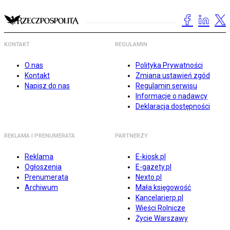
KONTAKT
REGULAMIN
O nas
Polityka Prywatności
Kontakt
Zmiana ustawień zgód
Napisz do nas
Regulamin serwisu
Informacje o nadawcy
Deklaracja dostępności
REKLAMA I PRENUMERATA
PARTNERZY
Reklama
E-kiosk.pl
Ogłoszenia
E-gazety.pl
Prenumerata
Nexto.pl
Archiwum
Mała księgowość
Kancelarierp.pl
Wieści Rolnicze
Życie Warszawy