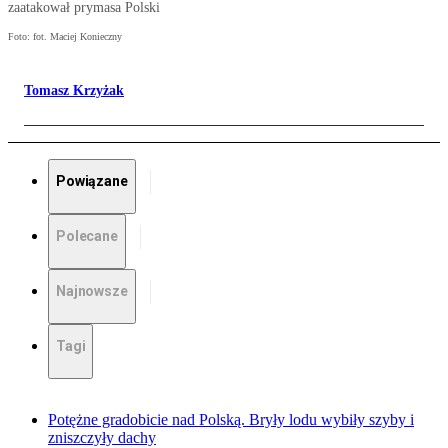
zaatakował prymasa Polski
Foto: fot. Maciej Konieczny
Tomasz Krzyżak
Powiązane
Polecane
Najnowsze
Tagi
Potężne gradobicie nad Polską. Bryły lodu wybiły szyby i
zniszczyły dachy