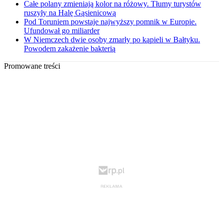
Całe polany zmieniają kolor na różowy. Tłumy turystów
ruszyły na Halę Gąsienicową
Pod Toruniem powstaje najwyższy pomnik w Europie.
Ufundował go miliarder
W Niemczech dwie osoby zmarły po kąpieli w Bałtyku.
Powodem zakażenie bakterią
Promowane treści