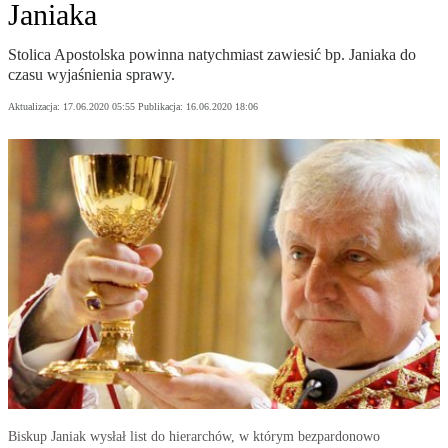
Janiaka
Stolica Apostolska powinna natychmiast zawiesić bp. Janiaka do
czasu wyjaśnienia sprawy.
Aktualizacja:
17.06.2020 05:55
Publikacja:
16.06.2020 18:06
Biskup Janiak wysłał list do hierarchów, w którym bezpardonowo