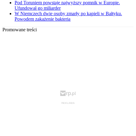
Pod Toruniem powstaje najwyższy pomnik w Europie.
Ufundował go miliarder
W Niemczech dwie osoby zmarły po kąpieli w Bałtyku.
Powodem zakażenie bakterią
Promowane treści