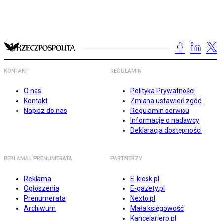
KONTAKT
REGULAMIN
O nas
Polityka Prywatności
Kontakt
Zmiana ustawień zgód
Napisz do nas
Regulamin serwisu
Informacje o nadawcy
Deklaracja dostępności
REKLAMA I PRENUMERATA
PARTNERZY
Reklama
E-kiosk.pl
Ogłoszenia
E-gazety.pl
Prenumerata
Nexto.pl
Archiwum
Mała księgowość
Kancelarierp.pl