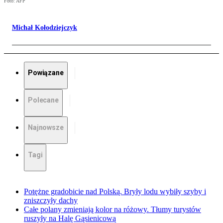
Foto: AFP
Michał Kołodziejczyk
Powiązane
Polecane
Najnowsze
Tagi
Potężne gradobicie nad Polską. Bryły lodu wybiły szyby i
zniszczyły dachy
Całe polany zmieniają kolor na różowy. Tłumy turystów
ruszyły na Halę Gąsienicową