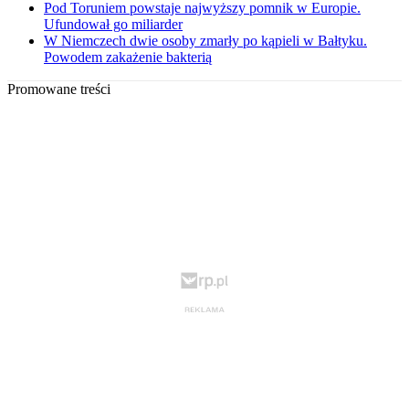
Pod Toruniem powstaje najwyższy pomnik w Europie.
Ufundował go miliarder
W Niemczech dwie osoby zmarły po kąpieli w Bałtyku.
Powodem zakażenie bakterią
Promowane treści