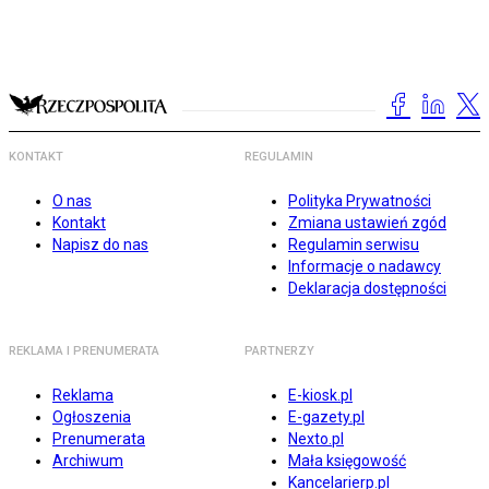
KONTAKT
REGULAMIN
O nas
Polityka Prywatności
Kontakt
Zmiana ustawień zgód
Napisz do nas
Regulamin serwisu
Informacje o nadawcy
Deklaracja dostępności
REKLAMA I PRENUMERATA
PARTNERZY
Reklama
E-kiosk.pl
Ogłoszenia
E-gazety.pl
Prenumerata
Nexto.pl
Archiwum
Mała księgowość
Kancelarierp.pl