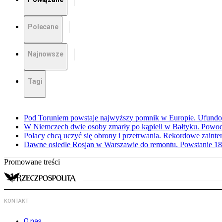
Polecane
Najnowsze
Tagi
Pod Toruniem powstaje najwyższy pomnik w Europie. Ufundow
W Niemczech dwie osoby zmarły po kąpieli w Bałtyku. Powod
Polacy chcą uczyć się obrony i przetrwania. Rekordowe zaint
Dawne osiedle Rosjan w Warszawie do remontu. Powstanie 1
Promowane treści
KONTAKT
O nas