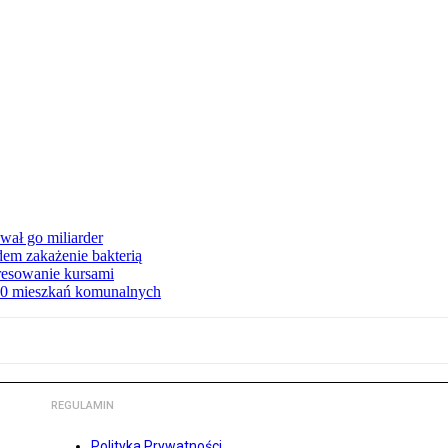
ał go miliarder
em zakażenie bakterią
eresowanie kursami
80 mieszkań komunalnych
REGULAMIN
Polityka Prywatności