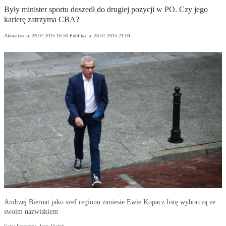
Były minister sportu doszedł do drugiej pozycji w PO. Czy jego
karierę zatrzyma CBA?
Aktualizacja:
29.07.2015 16:50
Publikacja:
28.07.2015 21:04
Andrzej Biernat jako szef regionu zaniesie Ewie Kopacz listę wyborczą ze
swoim nazwiskiem