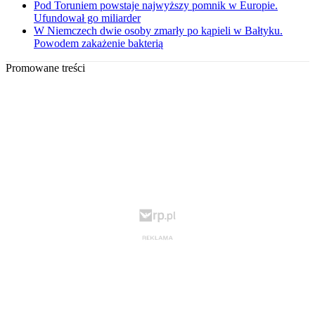
Pod Toruniem powstaje najwyższy pomnik w Europie.
Ufundował go miliarder
W Niemczech dwie osoby zmarły po kąpieli w Bałtyku.
Powodem zakażenie bakterią
Promowane treści