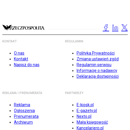
KONTAKT
REGULAMIN
O nas
Polityka Prywatności
Kontakt
Zmiana ustawień zgód
Napisz do nas
Regulamin serwisu
Informacje o nadawcy
Deklaracja dostępności
REKLAMA I PRENUMERATA
PARTNERZY
Reklama
E-kiosk.pl
Ogłoszenia
E-gazety.pl
Prenumerata
Nexto.pl
Archiwum
Mała księgowość
Kancelarierp.pl