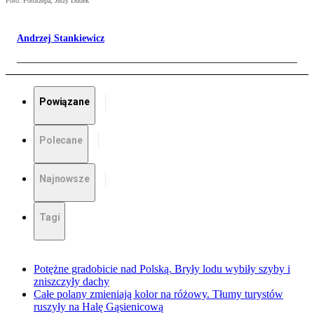
Foto: Fotorzepa, Jerzy Dudek
Andrzej Stankiewicz
Powiązane
Polecane
Najnowsze
Tagi
Potężne gradobicie nad Polską. Bryły lodu wybiły szyby i
zniszczyły dachy
Całe polany zmieniają kolor na różowy. Tłumy turystów
ruszyły na Halę Gąsienicową