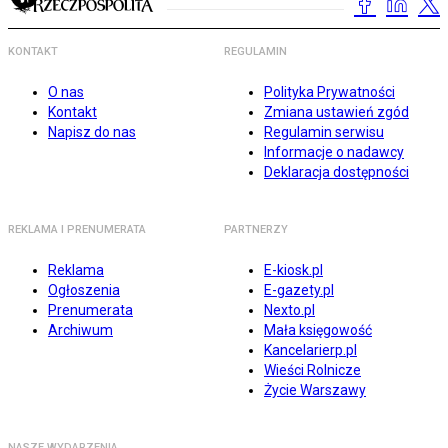
KONTAKT
REGULAMIN
O nas
Polityka Prywatności
Kontakt
Zmiana ustawień zgód
Napisz do nas
Regulamin serwisu
Informacje o nadawcy
Deklaracja dostępności
REKLAMA I PRENUMERATA
PARTNERZY
Reklama
E-kiosk.pl
Ogłoszenia
E-gazety.pl
Prenumerata
Nexto.pl
Archiwum
Mała księgowość
Kancelarierp.pl
Wieści Rolnicze
Życie Warszawy
NASZE WYDARZENIA