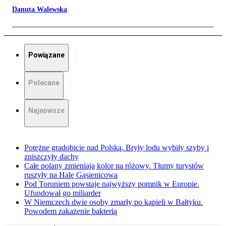
Danuta Walewska
Powiązane
Polecane
Najnowsze
Potężne gradobicie nad Polską. Bryły lodu wybiły szyby i
zniszczyły dachy
Całe polany zmieniają kolor na różowy. Tłumy turystów
ruszyły na Halę Gąsienicową
Pod Toruniem powstaje najwyższy pomnik w Europie.
Ufundował go miliarder
W Niemczech dwie osoby zmarły po kąpieli w Bałtyku.
Powodem zakażenie bakterią