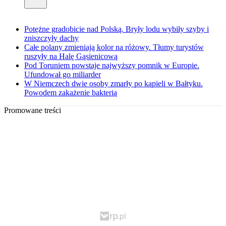
Potężne gradobicie nad Polską. Bryły lodu wybiły szyby i
zniszczyły dachy
Całe polany zmieniają kolor na różowy. Tłumy turystów
ruszyły na Halę Gąsienicową
Pod Toruniem powstaje najwyższy pomnik w Europie.
Ufundował go miliarder
W Niemczech dwie osoby zmarły po kąpieli w Bałtyku.
Powodem zakażenie bakterią
Promowane treści