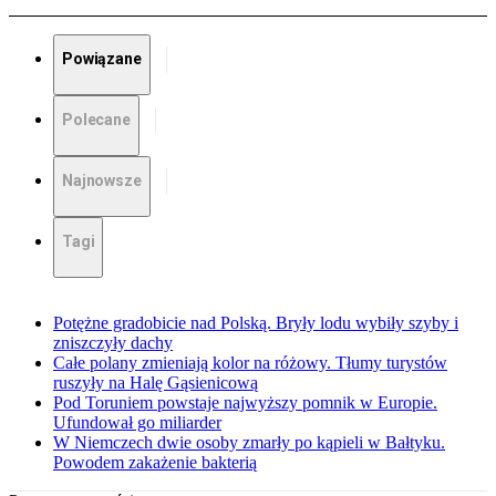
Powiązane
Polecane
Najnowsze
Tagi
Potężne gradobicie nad Polską. Bryły lodu wybiły szyby i
zniszczyły dachy
Całe polany zmieniają kolor na różowy. Tłumy turystów
ruszyły na Halę Gąsienicową
Pod Toruniem powstaje najwyższy pomnik w Europie.
Ufundował go miliarder
W Niemczech dwie osoby zmarły po kąpieli w Bałtyku.
Powodem zakażenie bakterią