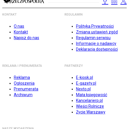
KONTAKT
REGULAMIN
O nas
Polityka Prywatności
Kontakt
Zmiana ustawień zgód
Napisz do nas
Regulamin serwisu
Informacje o nadawcy
Deklaracja dostępności
REKLAMA I PRENUMERATA
PARTNERZY
Reklama
E-kiosk.pl
Ogłoszenia
E-gazety.pl
Prenumerata
Nexto.pl
Archiwum
Mała księgowość
Kancelarierp.pl
Wieści Rolnicze
Życie Warszawy
NASZE WYDARZENIA