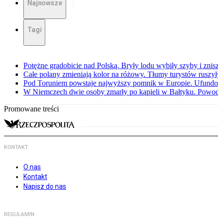
Najnowsze
Tagi
Potężne gradobicie nad Polską. Bryły lodu wybiły szyby i znis
Całe polany zmieniają kolor na różowy. Tłumy turystów ruszy
Pod Toruniem powstaje najwyższy pomnik w Europie. Ufundow
W Niemczech dwie osoby zmarły po kąpieli w Bałtyku. Powod
Promowane treści
KONTAKT
O nas
Kontakt
Napisz do nas
REGULAMIN