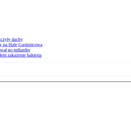
zczyły dachy
ły na Halę Gąsienicową
ał go miliarder
em zakażenie bakterią