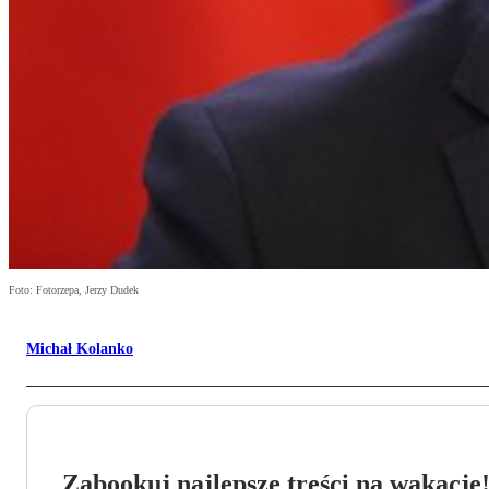
Foto: Fotorzepa, Jerzy Dudek
Michał Kolanko
Zabookuj najlepsze treści na wakacje