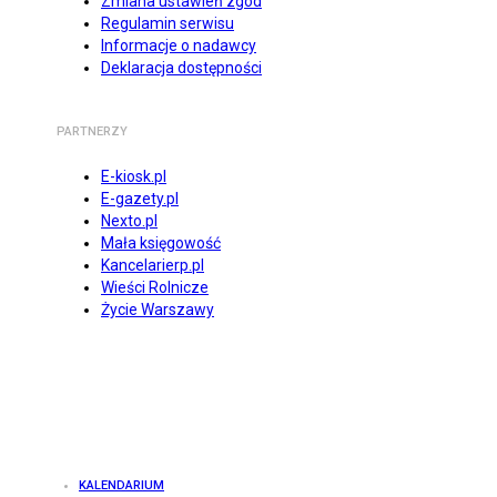
Zmiana ustawień zgód
Regulamin serwisu
Informacje o nadawcy
Deklaracja dostępności
PARTNERZY
E-kiosk.pl
E-gazety.pl
Nexto.pl
Mała księgowość
Kancelarierp.pl
Wieści Rolnicze
Życie Warszawy
KALENDARIUM