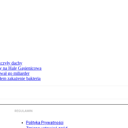
zczyły dachy
ły na Halę Gąsienicową
ał go miliarder
em zakażenie bakterią
REGULAMIN
Polityka Prywatności