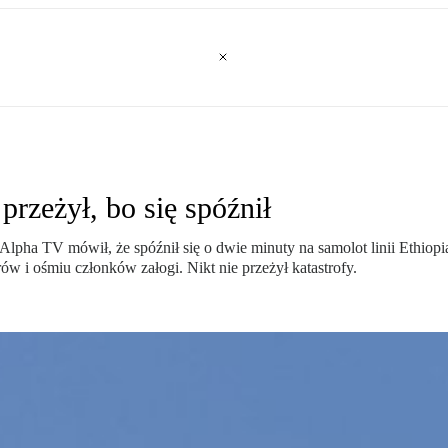
przeżył, bo się spóźnił
ha TV mówił, że spóźnił się o dwie minuty na samolot linii Ethiopian A
w i ośmiu członków załogi. Nikt nie przeżył katastrofy.