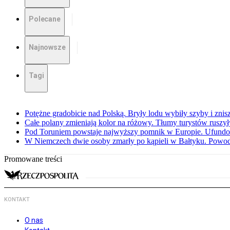
Polecane
Najnowsze
Tagi
Potężne gradobicie nad Polską. Bryły lodu wybiły szyby i znis
Całe polany zmieniają kolor na różowy. Tłumy turystów ruszy
Pod Toruniem powstaje najwyższy pomnik w Europie. Ufundow
W Niemczech dwie osoby zmarły po kąpieli w Bałtyku. Powod
Promowane treści
KONTAKT
O nas