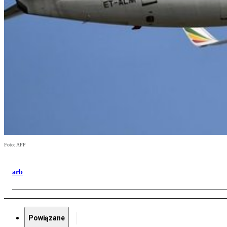
Foto: AFP
arb
Powiązane