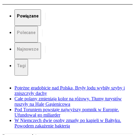
Powiązane
Polecane
Najnowsze
Tagi
Potężne gradobicie nad Polską. Bryły lodu wybiły szyby i
zniszczyły dachy
Całe polany zmieniają kolor na różowy. Tłumy turystów
ruszyły na Halę Gąsienicową
Pod Toruniem powstaje najwyższy pomnik w Europie.
Ufundował go miliarder
W Niemczech dwie osoby zmarły po kąpieli w Bałtyku.
Powodem zakażenie bakterią