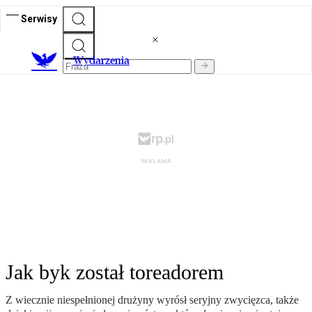
Serwisy
Wydarzenia
Jak byk zo­stał to­re­ado­rem
Z wiecznie nie­speł­nio­nej drużyny wy­rósł se­ryj­ny zwy­cięz­ca, także