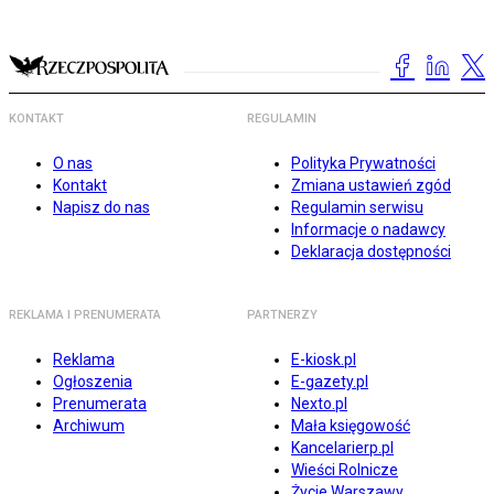
KONTAKT
REGULAMIN
O nas
Polityka Prywatności
Kontakt
Zmiana ustawień zgód
Napisz do nas
Regulamin serwisu
Informacje o nadawcy
Deklaracja dostępności
REKLAMA I PRENUMERATA
PARTNERZY
Reklama
E-kiosk.pl
Ogłoszenia
E-gazety.pl
Prenumerata
Nexto.pl
Archiwum
Mała księgowość
Kancelarierp.pl
Wieści Rolnicze
Życie Warszawy