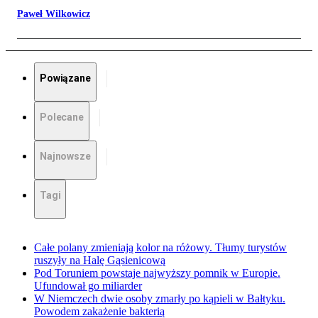
Paweł Wilkowicz
Powiązane
Polecane
Najnowsze
Tagi
Całe polany zmieniają kolor na różowy. Tłumy turystów
ruszyły na Halę Gąsienicową
Pod Toruniem powstaje najwyższy pomnik w Europie.
Ufundował go miliarder
W Niemczech dwie osoby zmarły po kąpieli w Bałtyku.
Powodem zakażenie bakterią