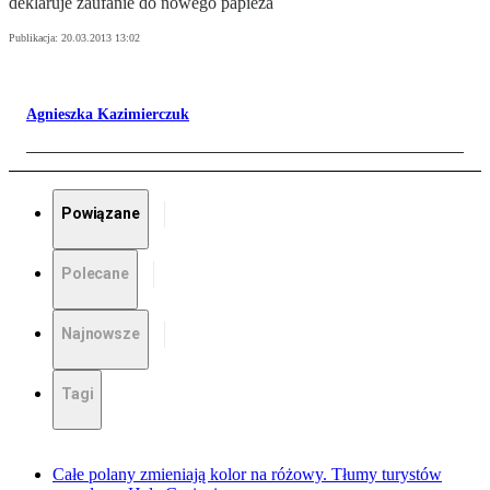
deklaruje zaufanie do nowego papieża
Publikacja:
20.03.2013 13:02
Agnieszka Kazimierczuk
Powiązane
Polecane
Najnowsze
Tagi
Całe polany zmieniają kolor na różowy. Tłumy turystów