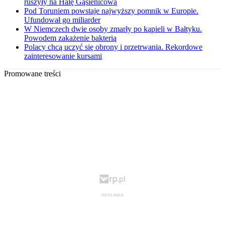
ruszyły na Halę Gąsienicową
Pod Toruniem powstaje najwyższy pomnik w Europie.
Ufundował go miliarder
W Niemczech dwie osoby zmarły po kąpieli w Bałtyku.
Powodem zakażenie bakterią
Polacy chcą uczyć się obrony i przetrwania. Rekordowe
zainteresowanie kursami
Promowane treści