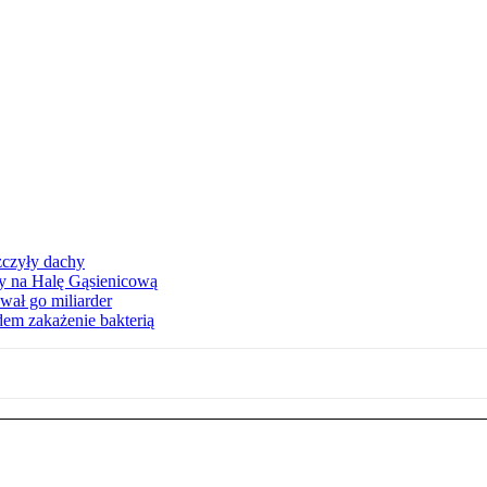
zczyły dachy
ły na Halę Gąsienicową
ał go miliarder
em zakażenie bakterią