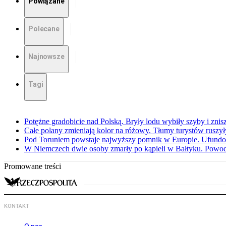
Powiązane
Polecane
Najnowsze
Tagi
Potężne gradobicie nad Polską. Bryły lodu wybiły szyby i znis
Całe polany zmieniają kolor na różowy. Tłumy turystów ruszy
Pod Toruniem powstaje najwyższy pomnik w Europie. Ufundow
W Niemczech dwie osoby zmarły po kąpieli w Bałtyku. Powod
Promowane treści
KONTAKT