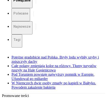
Powiązane
Polecane
Najnowsze
Tagi
Potężne gradobicie nad Polską. Bryły lodu wybiły szyby i
zniszczyły dachy
Całe polany zmieniają kolor na różowy. Tłumy turystów
ruszyły na Halę Gąsienicową
Pod Toruniem powstaje najwyższy pomnik w Europie.
Ufundował go miliarder
W Niemczech dwie osoby zmarły po kąpieli w Bałtyku.
Powodem zakażenie bakterią
Promowane treści