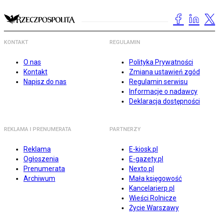
KONTAKT
REGULAMIN
O nas
Polityka Prywatności
Kontakt
Zmiana ustawień zgód
Napisz do nas
Regulamin serwisu
Informacje o nadawcy
Deklaracja dostępności
REKLAMA I PRENUMERATA
PARTNERZY
Reklama
E-kiosk.pl
Ogłoszenia
E-gazety.pl
Prenumerata
Nexto.pl
Archiwum
Mała księgowość
Kancelarierp.pl
Wieści Rolnicze
Życie Warszawy