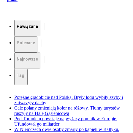
Powiązane
Polecane
Najnowsze
Tagi
Potężne gradobicie nad Polską. Bryły lodu wybiły szyby i
zniszczyły dachy
Całe polany zmieniają kolor na różowy. Tłumy turystów
ruszyły na Halę Gąsienicową
Pod Toruniem powstaje najwyższy pomnik w Europie.
Ufundował go miliarder
W Niemczech dwie osoby zmarły po kąpieli w Bałtyku.