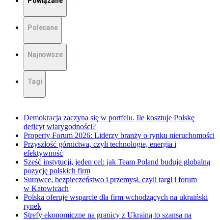
Powiązane
Polecane
Najnowsze
Tagi
Demokracja zaczyna się w portfelu. Ile kosztuje Polskę
deficyt wiarygodności?
Property Forum 2026: Liderzy branży o rynku nieruchomości
Przyszłość górnictwa, czyli technologie, energia i
efektywność
Sześć instytucji, jeden cel: jak Team Poland buduje globalną
pozycję polskich firm
Surowce, bezpieczeństwo i przemysł, czyli targi i forum
w Katowicach
Polska oferuje wsparcie dla firm wchodzących na ukraiński
rynek
Strefy ekonomiczne na granicy z Ukrainą to szansa na