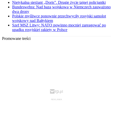
Nietykalna sierżant „Doris”. Drugie życie tajnej policjantki
Bundeswehra: Nad bazą wojskową w Niemczech zauważono
dwa drony
Polskie myśliwce ponownie przechwyciły rosyjski samolot
wojskowy nad Bałtykiem
Szef MSZ Litwy: NATO powinno mocniej zareagować po
upadku rosyjskiej rakiety w Polsce
Promowane treści