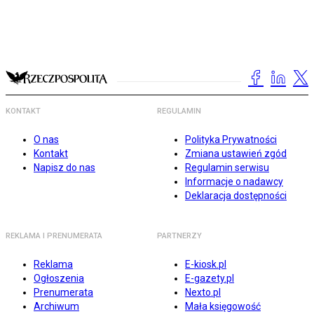
KONTAKT
REGULAMIN
O nas
Polityka Prywatności
Kontakt
Zmiana ustawień zgód
Napisz do nas
Regulamin serwisu
Informacje o nadawcy
Deklaracja dostępności
REKLAMA I PRENUMERATA
PARTNERZY
Reklama
E-kiosk.pl
Ogłoszenia
E-gazety.pl
Prenumerata
Nexto.pl
Archiwum
Mała księgowość