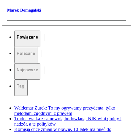
Marek Domagalski
Powiązane
Polecane
Najnowsze
Tagi
Waldemar Żurek: To my ogrywamy prezydenta, tylko
metodami zgodnymi z prawem
Trudna walka z samowolą budowlaną. NIK wini gminy i
nadzór, a te polityków
Komisja chce zmian w prawie. 10-latek ma mieć do