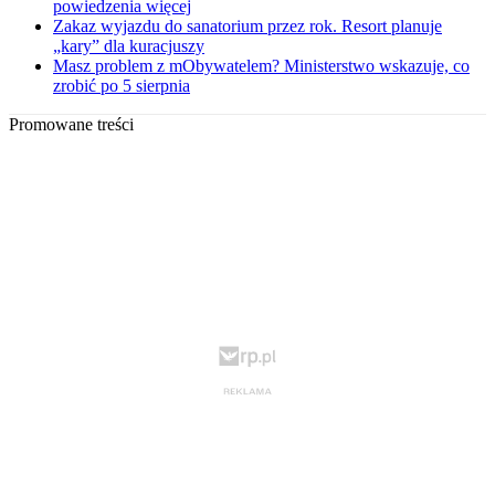
powiedzenia więcej
Zakaz wyjazdu do sanatorium przez rok. Resort planuje
„kary” dla kuracjuszy
Masz problem z mObywatelem? Ministerstwo wskazuje, co
zrobić po 5 sierpnia
Promowane treści