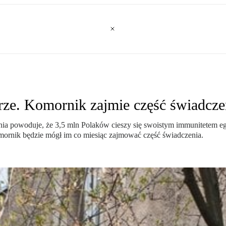
rze. Komornik zajmie część świadcze
a powoduje, że 3,5 mln Polaków cieszy się swoistym immunitetem e
omornik będzie mógł im co miesiąc zajmować część świadczenia.