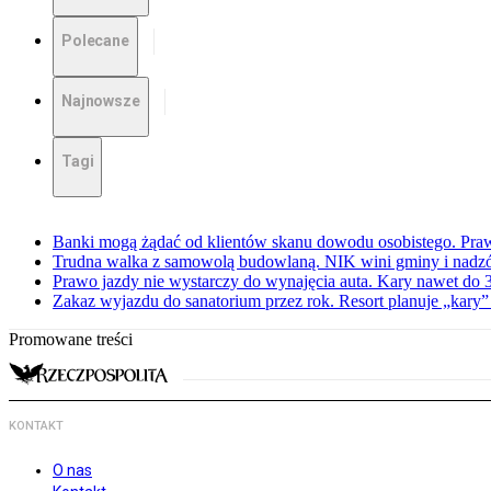
Polecane
Najnowsze
Tagi
Banki mogą żądać od klientów skanu dowodu osobistego. Praw
Trudna walka z samowolą budowlaną. NIK wini gminy i nadzór
Prawo jazdy nie wystarczy do wynajęcia auta. Kary nawet do 30
Zakaz wyjazdu do sanatorium przez rok. Resort planuje „kary”
Promowane treści
KONTAKT
O nas