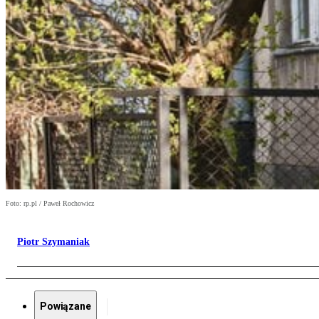
Foto: rp.pl / Paweł Rochowicz
Piotr Szymaniak
Powiązane