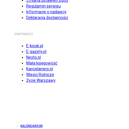
Zmiana ustawień zgód
Regulamin serwisu
Informacje o nadawcy
Deklaracja dostępności
PARTNERZY
E-kiosk.pl
E-gazety.pl
Nexto.pl
Mała księgowość
Kancelarierp.pl
Wieści Rolnicze
Życie Warszawy
KALENDARIUM