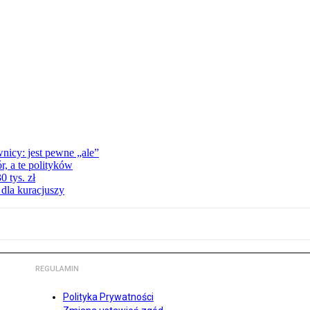
nicy: jest pewne „ale”
, a te polityków
 tys. zł
 dla kuracjuszy
REGULAMIN
Polityka Prywatności