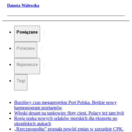
Danuta Walewska
Powiązane
Polecane
Najnowsze
Tagi
Burzliwy czas megaprojektu Port Polska. Będzie nowy
harmonogram przetargów
Włoski desant na tankowiec floty cieni. Polacy też tam byli
Rosja szuka nowych szlaków morskich dla eksportu po
ukraińskich atakach
„Rzeczpospolita” poznała powód zmian w zarządzie CPK.