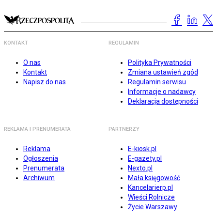
KONTAKT
REGULAMIN
O nas
Polityka Prywatności
Kontakt
Zmiana ustawień zgód
Napisz do nas
Regulamin serwisu
Informacje o nadawcy
Deklaracja dostępności
REKLAMA I PRENUMERATA
PARTNERZY
Reklama
E-kiosk.pl
Ogłoszenia
E-gazety.pl
Prenumerata
Nexto.pl
Archiwum
Mała księgowość
Kancelarierp.pl
Wieści Rolnicze
Życie Warszawy