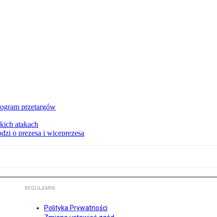
nogram przetargów
kich atakach
zi o prezesa i wiceprezesa
REGULAMIN
Polityka Prywatności