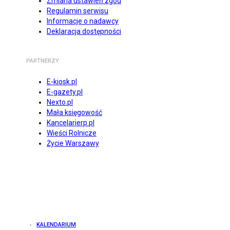
Zmiana ustawień zgód
Regulamin serwisu
Informacje o nadawcy
Deklaracja dostępności
PARTNERZY
E-kiosk.pl
E-gazety.pl
Nexto.pl
Mała księgowość
Kancelarierp.pl
Wieści Rolnicze
Życie Warszawy
KALENDARIUM