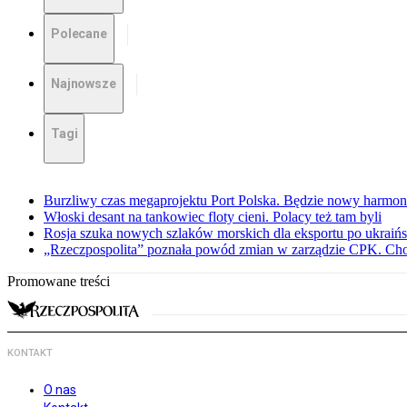
Polecane
Najnowsze
Tagi
Burzliwy czas megaprojektu Port Polska. Będzie nowy harmo
Włoski desant na tankowiec floty cieni. Polacy też tam byli
Rosja szuka nowych szlaków morskich dla eksportu po ukraińs
„Rzeczpospolita” poznała powód zmian w zarządzie CPK. Chod
Promowane treści
KONTAKT
O nas