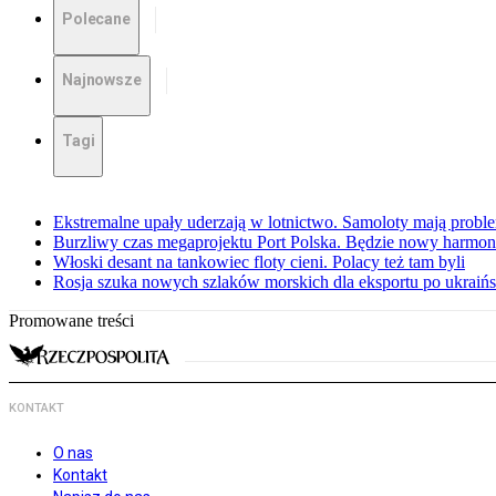
Polecane
Najnowsze
Tagi
Ekstremalne upały uderzają w lotnictwo. Samoloty mają proble
Burzliwy czas megaprojektu Port Polska. Będzie nowy harmo
Włoski desant na tankowiec floty cieni. Polacy też tam byli
Rosja szuka nowych szlaków morskich dla eksportu po ukraińs
Promowane treści
KONTAKT
O nas
Kontakt