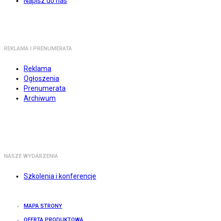
Napisz do nas
REKLAMA I PRENUMERATA
Reklama
Ogłoszenia
Prenumerata
Archiwum
NASZE WYDARZENIA
Szkolenia i konferencje
MAPA STRONY
OFERTA PRODUKTOWA