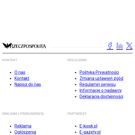
KONTAKT
REGULAMIN
O nas
Polityka Prywatności
Kontakt
Zmiana ustawień zgód
Napisz do nas
Regulamin serwisu
Informacje o nadawcy
Deklaracja dostępności
REKLAMA I PRENUMERATA
PARTNERZY
Reklama
E-kiosk.pl
Ogłoszenia
E-gazety.pl