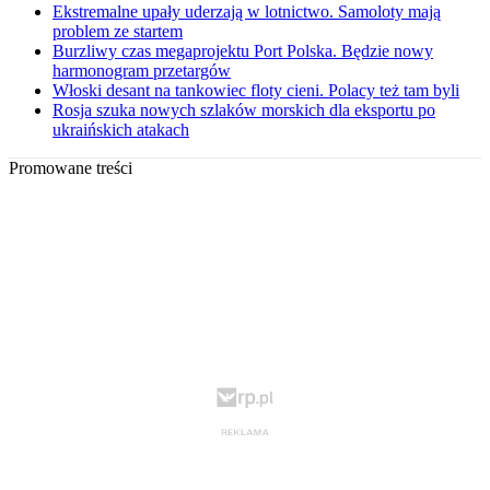
Ekstremalne upały uderzają w lotnictwo. Samoloty mają
problem ze startem
Burzliwy czas megaprojektu Port Polska. Będzie nowy
harmonogram przetargów
Włoski desant na tankowiec floty cieni. Polacy też tam byli
Rosja szuka nowych szlaków morskich dla eksportu po
ukraińskich atakach
Promowane treści