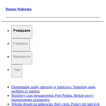
Danuta Walewska
Powiązane
Polecane
Najnowsze
Tagi
Ekstremalne upały uderzają w lotnictwo. Samoloty mają
problem ze startem
Burzliwy czas megaprojektu Port Polska. Będzie nowy
harmonogram przetargów
Włoski desant na tankowiec floty cieni. Polacy też tam byli