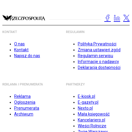
KONTAKT
REGULAMIN
O nas
Polityka Prywatności
Kontakt
Zmiana ustawień zgód
Napisz do nas
Regulamin serwisu
Informacje o nadawcy
Deklaracja dostępności
REKLAMA I PRENUMERATA
PARTNERZY
Reklama
E-kiosk.pl
Ogłoszenia
E-gazety.pl
Prenumerata
Nexto.pl
Archiwum
Mała księgowość
Kancelarierp.pl
Wieści Rolnicze
Życie Warszawy