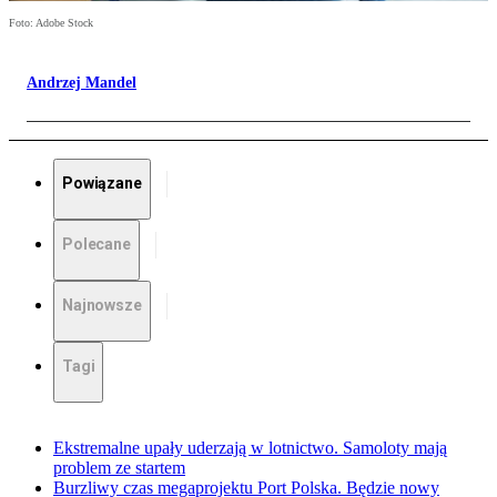
Foto: Adobe Stock
Andrzej Mandel
Powiązane
Polecane
Najnowsze
Tagi
Ekstremalne upały uderzają w lotnictwo. Samoloty mają
problem ze startem
Burzliwy czas megaprojektu Port Polska. Będzie nowy