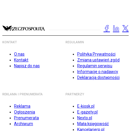
KONTAKT
REGULAMIN
O nas
Polityka Prywatności
Kontakt
Zmiana ustawień zgód
Napisz do nas
Regulamin serwisu
Informacje o nadawcy
Deklaracja dostępności
REKLAMA I PRENUMERATA
PARTNERZY
Reklama
E-kiosk.pl
Ogłoszenia
E-gazety.pl
Prenumerata
Nexto.pl
Archiwum
Mała księgowość
Kancelarierp.pl