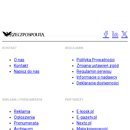
KONTAKT
REGULAMIN
O nas
Polityka Prywatności
Kontakt
Zmiana ustawień zgód
Napisz do nas
Regulamin serwisu
Informacje o nadawcy
Deklaracja dostępności
REKLAMA I PRENUMERATA
PARTNERZY
Reklama
E-kiosk.pl
Ogłoszenia
E-gazety.pl
Prenumerata
Nexto.pl
Archiwum
Mała księgowość