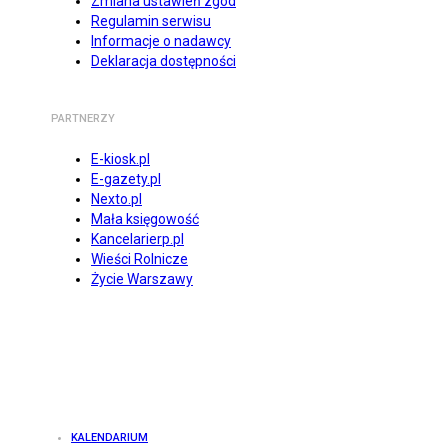
Zmiana ustawień zgód
Regulamin serwisu
Informacje o nadawcy
Deklaracja dostępności
PARTNERZY
E-kiosk.pl
E-gazety.pl
Nexto.pl
Mała księgowość
Kancelarierp.pl
Wieści Rolnicze
Życie Warszawy
KALENDARIUM