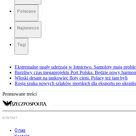
Polecane
Najnowsze
Tagi
Ekstremalne upały uderzają w lotnictwo. Samoloty mają proble
Burzliwy czas megaprojektu Port Polska. Będzie nowy harmo
Włoski desant na tankowiec floty cieni. Polacy też tam byli
Rosja szuka nowych szlaków morskich dla eksportu po ukraińs
Promowane treści
KONTAKT
O nas