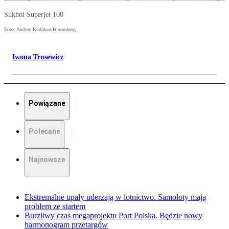
Sukhoi Superjet 100
Foto: Andrey Rudakov/Bloomberg
Iwona Trusewicz
Powiązane
Polecane
Najnowsze
Ekstremalne upały uderzają w lotnictwo. Samoloty mają
problem ze startem
Burzliwy czas megaprojektu Port Polska. Będzie nowy
harmonogram przetargów