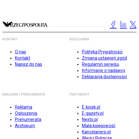
KONTAKT
REGULAMIN
O nas
Polityka Prywatności
Kontakt
Zmiana ustawień zgód
Napisz do nas
Regulamin serwisu
Informacje o nadawcy
Deklaracja dostępności
REKLAMA I PRENUMERATA
PARTNERZY
Reklama
E-kiosk.pl
Ogłoszenia
E-gazety.pl
Prenumerata
Nexto.pl
Archiwum
Mała księgowość
Kancelarierp.pl
Wieści Rolnicze