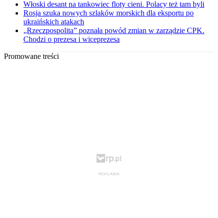
Włoski desant na tankowiec floty cieni. Polacy też tam byli
Rosja szuka nowych szlaków morskich dla eksportu po
ukraińskich atakach
„Rzeczpospolita” poznała powód zmian w zarządzie CPK.
Chodzi o prezesa i wiceprezesa
Promowane treści