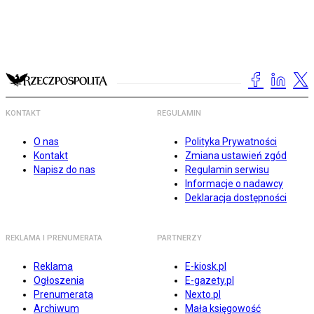
KONTAKT
REGULAMIN
O nas
Polityka Prywatności
Kontakt
Zmiana ustawień zgód
Napisz do nas
Regulamin serwisu
Informacje o nadawcy
Deklaracja dostępności
REKLAMA I PRENUMERATA
PARTNERZY
Reklama
E-kiosk.pl
Ogłoszenia
E-gazety.pl
Prenumerata
Nexto.pl
Archiwum
Mała księgowość