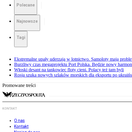
Polecane
Najnowsze
Tagi
Ekstremalne upały uderzają w lotnictwo. Samoloty mają proble
Burzliwy czas megaprojektu Port Polska. Będzie nowy harmo
Włoski desant na tankowiec floty cieni. Polacy też tam byli
Rosja szuka nowych szlaków morskich dla eksportu po ukraińs
Promowane treści
KONTAKT
O nas
Kontakt