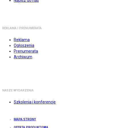
Napisz do nas
REKLAMA I PRENUMERATA
Reklama
Ogłoszenia
Prenumerata
Archiwum
NASZE WYDARZENIA
Szkolenia i konferencje
MAPA STRONY
OFERTA PRODUKTOWA